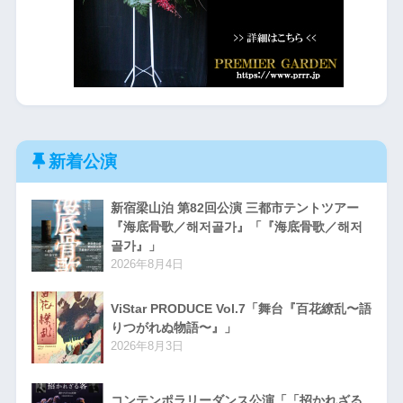
新着公演
新宿梁山泊 第82回公演 三都市テントツアー
『海底骨歌／해저골가』「『海底骨歌／해저
골가』」
2026年8月4日
ViStar PRODUCE Vol.7「舞台『百花繚乱〜語
りつがれぬ物語〜』」
2026年8月3日
コンテンポラリーダンス公演「「招かれざる