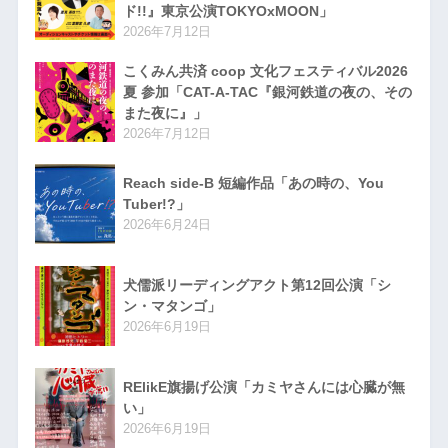
ド!!』東京公演TOKYOxMOON」
2026年7月12日
こくみん共済 coop 文化フェスティバル2026
夏 参加「CAT-A-TAC『銀河鉄道の夜の、その
また夜に』」
2026年7月12日
Reach side-B 短編作品「あの時の、You
Tuber!?」
2026年6月24日
犬儒派リーディングアクト第12回公演「シ
ン・マタンゴ」
2026年6月19日
RElikE旗揚げ公演「カミヤさんには心臓が無
い」
2026年6月19日