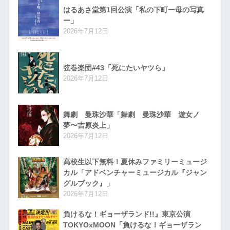
はるあさ堂第1回公演「私の下町ー母の写真
ー」
2026年7月12日
弦巻楽団#43「死にたいヤツら」
2026年7月12日
舞劇 曼珠沙華「舞劇 曼珠沙華 遊女ノ
夢〜吉原炎上」
2026年7月12日
高校生以下無料！夏休みファミリーミュージ
カル「アドベンチャーミュージカル『ジャン
グルブック』」
2026年7月12日
負けるな！ギョーザランド!!』東京公演
TOKYOxMOON「負けるな！ギョーザラン